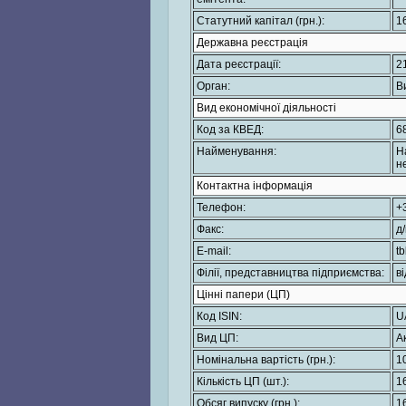
Статутний капітал (грн.):
1
Державна реєстрація
Дата реєстрації:
2
Орган:
В
Вид економічної діяльності
Код за КВЕД:
6
Найменування:
Н
н
Контактна інформація
Телефон:
+
Факс:
д
E-mail:
t
Філії, представництва підприємства:
ві
Цінні папери (ЦП)
Код ISIN:
U
Вид ЦП:
Ак
Номінальна вартість (грн.):
1
Кількість ЦП (шт.):
1
Обсяг випуску (грн.):
1