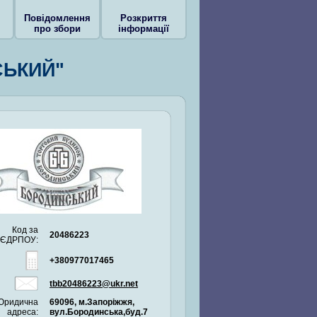
Повідомлення
Розкриття
про збори
інформації
СЬКИЙ"
Код за
20486223
ЄДРПОУ:
+380977017465
tbb20486223@ukr.net
Юридична
69096, м.Запоріжжя,
адреса:
вул.Бородинська,буд.7