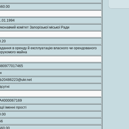
660.00
1.01.1994
иконавчий комітет Запорізької міської Ради
8.20
адання в оренду й експлуатацію власного чи орендованого
ерухомого майна
380977017465
/н
bb20486223@ukr.net
дсутні
A4000067169
ції іменні прості
0.00
66
660.00