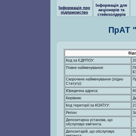
Інформація для
Інформація про
акціонерів та
підприємство
стейкхолдерів
ПрАТ 
Від
Код за ЄДРПОУ:
2
Повне найменування:
П
Б
Скорочене найменування (згідно
П
Статуту):
Юридична адреса:
6
Керівник:
Д
Код території за КОАТУУ:
2
Регіон:
З
Депозитарна установа, що
-
обслуговує емітента:
Депозитарій, що обслуговує
П
емітента: