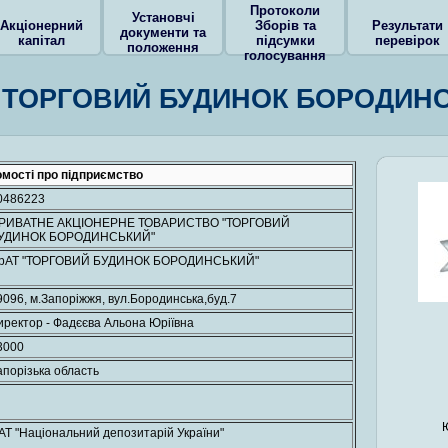
Протоколи
Установчі
Акціонерний
Зборів та
Результати
документи та
капітал
підсумки
перевірок
положення
голосування
"ТОРГОВИЙ БУДИНОК БОРОДИН
омості про підприємство
0486223
РИВАТНЕ АКЦІОНЕРНЕ ТОВАРИСТВО "ТОРГОВИЙ
УДИНОК БОРОДИНСЬКИЙ"
рАТ "ТОРГОВИЙ БУДИНОК БОРОДИНСЬКИЙ"
9096, м.Запоріжжя, вул.Бородинська,буд.7
иректор - Фадєєва Альона Юріївна
3000
апорізька область
АТ "Національний депозитарій України"